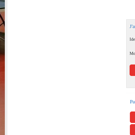
J'
Ide
Mo
Pa