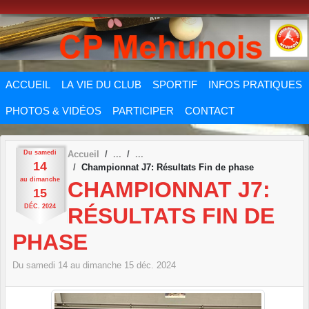
Panneau de gestion des cookies
ACCUEIL
LA VIE DU CLUB
SPORTIF
INFOS PRATIQUES
PHOTOS & VIDÉOS
PARTICIPER
CONTACT
Du
samedi
Accueil
14
Championnat J7: Résultats Fin de phase
au
dimanche
CHAMPIONNAT J7:
15
DÉC.
2024
RÉSULTATS FIN DE
PHASE
Du
samedi
14
au
dimanche
15
déc.
2024