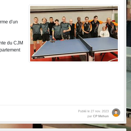
erme d'un
ente du CJM
épartement
Publié le
27 nov. 2023
par
CP Mehun