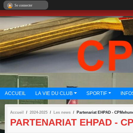
Panneau de gestion des cookies
Se connecter
ACCUEIL
LA VIE DU CLUB
SPORTIF
INFO
Accueil
2024-2025
Les news
Partenariat EHPAD - CPMehun
PARTENARIAT EHPAD - C