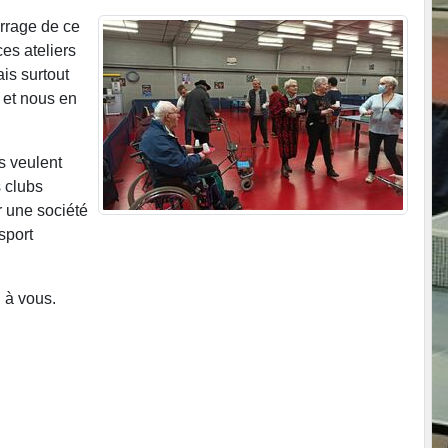
rrage de ce
es ateliers
is surtout
é et nous en
s veulent
s clubs
r une société
sport
i à vous.