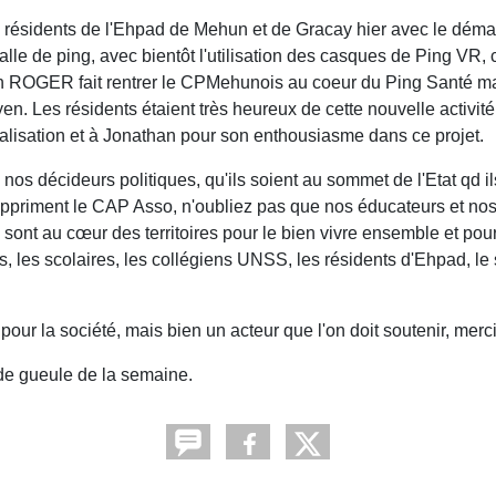
 résidents de l'Ehpad de Mehun et de Gracay hier avec le déma
lle de ping, avec bientôt l'utilisation des casques de Ping VR, c
an ROGER fait rentrer le CPMehunois au coeur du Ping Santé ma
en. Les résidents étaient très heureux de cette nouvelle activit
réalisation et à Jonathan pour son enthousiasme dans ce projet.
s décideurs politiques, qu'ils soient au sommet de l'Etat qd il
suppriment le CAP Asso, n'oubliez pas que nos éducateurs et no
 sont au cœur des territoires pour le bien vivre ensemble et pou
, les scolaires, les collégiens UNSS, les résidents d'Ehpad, le 
.
our la société, mais bien un acteur que l'on doit soutenir, merc
de gueule de la semaine.