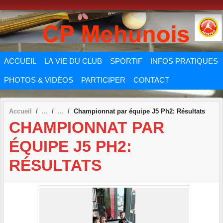
Panneau de gestion des cookies
ACCUEIL
LA VIE DU CLUB
SPORTIF
INFOS PRATIQUES
PHOTOS & VIDÉOS
PARTICIPER
CONTACT
Accueil
Championnat par équipe J5 Ph2: Résultats
CHAMPIONNAT PAR
ÉQUIPE J5 PH2:
RÉSULTATS